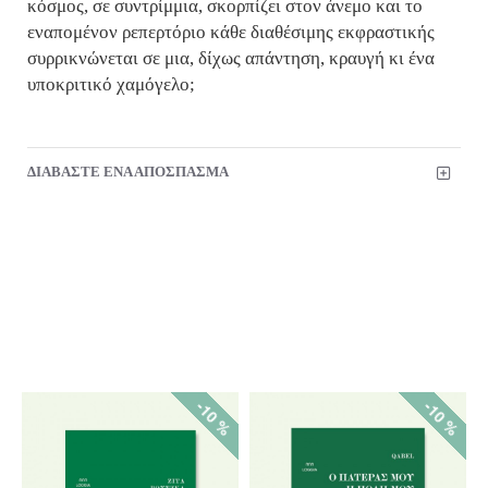
κόσμος, σε συντρίμμια, σκορπίζει στον άνεμο και το
εναπομένον ρεπερτόριο κάθε διαθέσιμης εκφραστικής
συρρικνώνεται σε μια, δίχως απάντηση, κραυγή κι ένα
υποκριτικό χαμόγελο;
ΔΙΑΒΑΣΤΕ ΕΝΑ ΑΠΟΣΠΑΣΜΑ
%
-10 %
-10 %