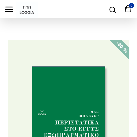
test
0
-30 %