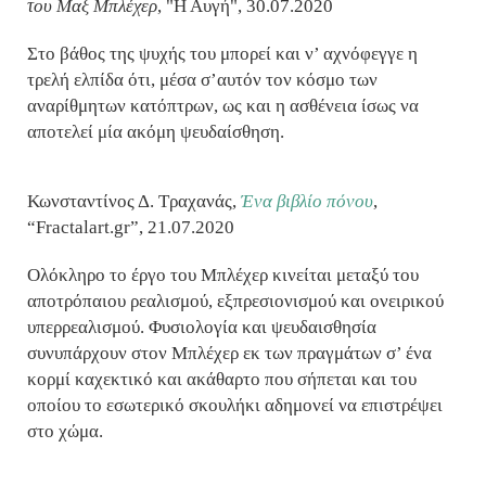
του Μαξ Μπλέχερ
, "Η Αυγή", 30.07.2020
Στο βάθος της ψυχής του μπορεί και ν’ αχνόφεγγε η
τρελή ελπίδα ότι, μέσα σ’αυτόν τον κόσμο των
αναρίθμητων κατόπτρων, ως και η ασθένεια ίσως να
αποτελεί μία ακόμη ψευδαίσθηση.
Κωνσταντίνος Δ. Τραχανάς,
Ένα βιβλίο πόνου
,
“Fractalart.gr”, 21.07.2020
Ολόκληρο το έργο του Μπλέχερ κινείται μεταξύ του
αποτρόπαιου ρεαλισμού, εξπρεσιονισμού και ονειρικού
υπερρεαλισμού. Φυσιολογία και ψευδαισθησία
συνυπάρχουν στον Μπλέχερ εκ των πραγμάτων σ’ ένα
κορμί καχεκτικό και ακάθαρτο που σήπεται και του
οποίου το εσωτερικό σκουλήκι αδημονεί να επιστρέψει
στο χώμα.