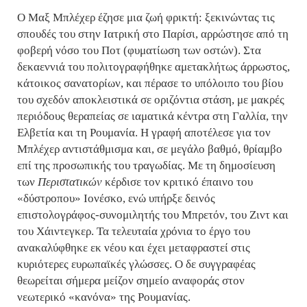
Ο Μαξ Μπλέχερ έζησε μια ζωή φρικτή: ξεκινώντας τις
σπουδές του στην Ιατρική στο Παρίσι, αρρώστησε από τη
φοβερή νόσο του Ποτ (φυματίωση των οστών). Στα
δεκαεννιά του πολιτογραφήθηκε αμετακλήτως άρρωστος,
κάτοικος σανατορίων, και πέρασε το υπόλοιπο του βίου
του σχεδόν αποκλειστικά σε οριζόντια στάση, με μακρές
περιόδους θεραπείας σε ιαματικά κέντρα στη Γαλλία, την
Ελβετία και τη Ρουμανία. Η γραφή απoτέλεσε για τον
Μπλέχερ αντιστάθμισμα και, σε μεγάλο βαθμό, θρίαμβο
επί της προσωπικής του τραγωδίας. Με τη δημοσίευση
των
Περιστατικών
κέρδισε τον κριτικό έπαινο του
«δύστροπου» Ιονέσκο, ενώ υπήρξε δεινός
επιστολογράφος-συνομιλητής του Μπρετόν, του Ζιντ και
του Χάιντεγκερ. Τα τελευταία χρόνια το έργο του
ανακαλύφθηκε εκ νέου και έχει μεταφραστεί στις
κυριότερες ευρωπαϊκές γλώσσες. Ο δε συγγραφέας
θεωρείται σήμερα μείζον σημείο αναφοράς στον
νεωτερικό «κανόνα» της Ρουμανίας.