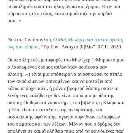
πυρπολημένα από τον ήλιο, άγρια και έρημα. Ήταν μια
φάρσα που, στο τέλος, κατακομμάτιαζε την καρδιά
μου...»
Νικίτας Σινιόσογλου,
Ο Μαξ Μπλέχερ και η ακατέργαστη
ύλη του κόσμου
, “Εφ.Συν., Ανοιχτό βιβλίο”, 07.11.2020
Οι υποβλητικές μεταφορές του Μπλέχερ («Μπροστά μου
ο λασπωμένος δρόμος απλωνόταν αδιάκοπα σαν
αλοιφή...») είναι μια απόπειρα να ανασηκώσει το πέπλο
των αναδυόμενων φαινομένων και να κοιτάξει από
κάτω: υπάρχει κάτι, ή μόνον βρομερή λάσπη, οπότε οι
λεγόμενες «αλήθειες» δεν είναι παρά μια μερίδα της
ακόμη; Οι θηλυκοί χαρακτήρες του βιβλίου, η Κλάρα και
η Εδα, είναι οι καταλύτες της πνευματικής και
σεξουαλικής αφύπνισης, αγωγοί αιφνίδιων εκλάμψεων
του σώματος και των λέξεων. Μόνον που ο δρόμος δεν
απολήγει σε καμιά αλήθεια πίσω από τα φαινόμενα: παρ'