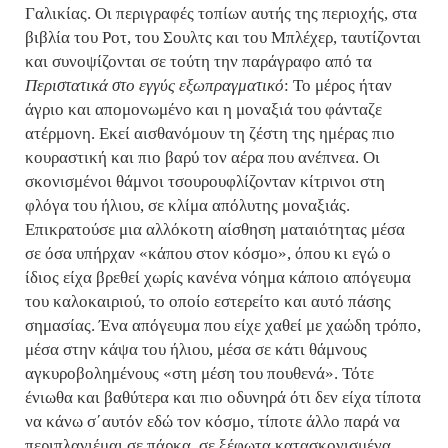
Γαλικίας. Οι περιγραφές τοπίων αυτής της περιοχής, στα
βιβλία του Ροτ, του Σουλτς και του Μπλέχερ, ταυτίζονται
και συνοψίζονται σε τούτη την παράγραφο από τα
Περιστατικά στο εγγύς εξωπραγματικό
: Το μέρος ήταν
άγριο και απομονωμένο και η μοναξιά του φάνταζε
ατέρμονη. Εκεί αισθανόμουν τη ζέστη της ημέρας πιο
κουραστική και πιο βαρύ τον αέρα που ανέπνεα. Οι
σκονισμένοι θάμνοι τσουρουφλίζονταν κίτρινοι στη
φλόγα του ήλιου, σε κλίμα απόλυτης μοναξιάς.
Επικρατούσε μια αλλόκοτη αίσθηση ματαιότητας μέσα
σε όσα υπήρχαν «κάπου στον κόσμο», όπου κι εγώ ο
ίδιος είχα βρεθεί χωρίς κανένα νόημα κάποιο απόγευμα
του καλοκαιριού, το οποίο εστερείτο και αυτό πάσης
σημασίας. Ένα απόγευμα που είχε χαθεί με χαώδη τρόπο,
μέσα στην κάψα του ήλιου, μέσα σε κάτι θάμνους
αγκυροβολημένους «στη μέση του πουθενά». Τότε
ένιωθα και βαθύτερα και πιο οδυνηρά ότι δεν είχα τίποτα
να κάνω σ΄αυτόν εδώ τον κόσμο, τίποτε άλλο παρά να
περιπλανιέμαι σε πάρκα, σε ξέφωτα κατασκονισμένα,