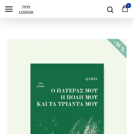
test
0
-10 %