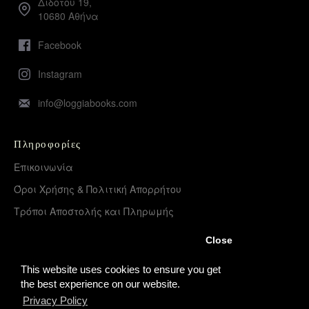
Διδότου 19,
10680 Αθήνα
Facebook
Instagram
info@loggiabooks.com
Πληροφορίες
Επικοινωνία
Όροι Χρήσης & Πολιτική Απορρήτου
Τρόποι Αποστολής και Πληρωμής
Επιστροφές Προϊόντων
Close
Χονδρική διάθεση – Διανομή
This website uses cookies to ensure you get
the best experience on our website.
Privacy Policy
Λογαριασμός