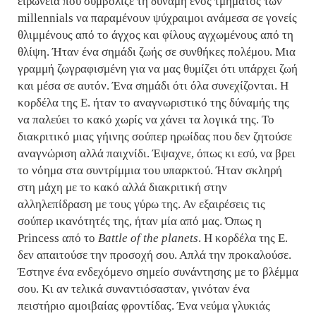
ειρωνεία που συμβόλιζε τη δύναμη ενός τμήματος των
millennials να παραμένουν ψύχραιμοι ανάμεσα σε γονείς
θλιμμένους από το άγχος και φίλους αγχωμένους από τη
θλίψη. Ήταν ένα σημάδι ζωής σε συνθήκες πολέμου. Μια
γραμμή ζωγραφισμένη για να μας θυμίζει ότι υπάρχει ζωή
και μέσα σε αυτόν. Ένα σημάδι ότι όλα συνεχίζονται. Η
κορδέλα της Ε. ήταν το αναγνωριστικό της δύναμής της
να παλεύει το κακό χωρίς να χάνει τα λογικά της. Το
διακριτικό μιας γήινης σούπερ ηρωίδας που δεν ζητούσε
αναγνώριση αλλά παιχνίδι. Έψαχνε, όπως κι εσύ, να βρει
το νόημα στα συντρίμμια του υπαρκτού. Ήταν σκληρή
στη μάχη με το κακό αλλά διακριτική στην
αλληλεπίδραση με τους γύρω της. Αν εξαιρέσεις τις
σούπερ ικανότητές της, ήταν μία από μας. Όπως η
Princess από το
Battle of the planets
. Η κορδέλα της Ε.
δεν απαιτούσε την προσοχή σου. Απλά την προκαλούσε.
Έστηνε ένα ενδεχόμενο σημείο συνάντησης με το βλέμμα
σου. Κι αν τελικά συναντιόσασταν, γινόταν ένα
πειστήριο αμοιβαίας φροντίδας. Ένα νεύμα γλυκιάς