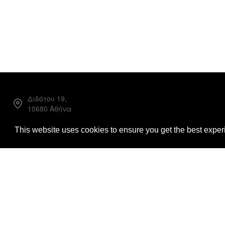
Διδότου 19,
10680 Αθήνα
Facebook
This website uses cookies to ensure you get the best expe
Instagram
info@loggiabooks.com