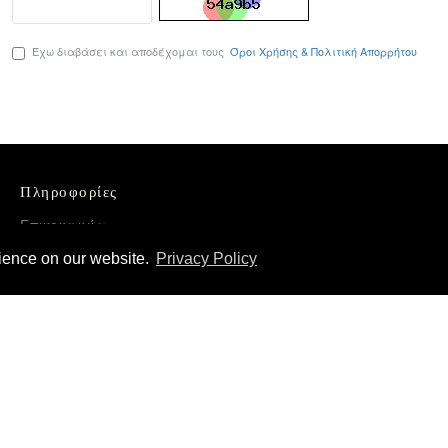
Έχω διαβάσει και αποδέχομαι τους
Όροι Χρήσης & Πολιτική Απορρήτου
Πληροφορίες
Επικοινωνία
Όροι Χρήσης & Πολιτική Απορρήτου
rience on our website.
Privacy Policy
Τρόποι Αποστολής και Πληρωμής
Επιστροφές Προϊόντων
Χονδρική διάθεση – Διανομή