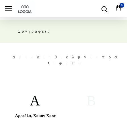
0
Συγγραφείς
α
β
γ
δ
ε
ζ
η
θ
ι
κ
λ
μ
ν
ξ
ο
π
ρ
σ
τ
υ
φ
χ
ψ
ω
Α
Β
Αρρεόλα, Χουάν Χοσέ