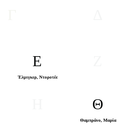
Γ
Δ
Ε
Ζ
Έλμιγκερ, Ντοροτέε
Η
Θ
Θαμπράνο, Μαρία