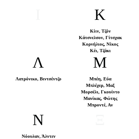
Ι
Κ
Κίιν, Τζόν
Κάτσνελσον, Γίτσχακ
Κορνήλιος, Νίκος
Κέι, Τζάκι
Λ
Μ
Λατρόνικο, Βιντσέντζο
Μπέη, Εύα
Μπλέχερ, Μαξ
Μορσέλι, Γκουίντο
Μανίκας, Φώτης
Μπροντέ, Αν
Ν
Ξ
Νόουλαν, Άλντεν