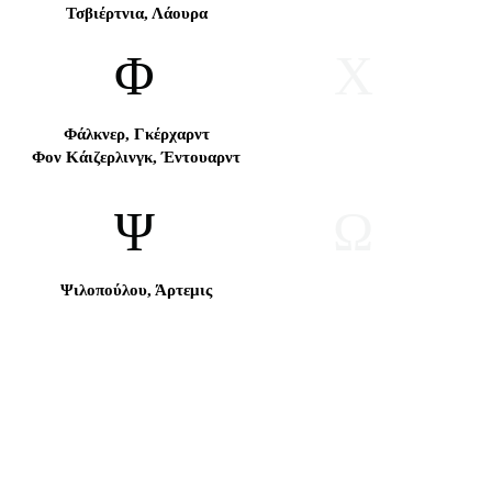
Τσβιέρτνια, Λάουρα
Φ
Χ
Φάλκνερ, Γκέρχαρντ
Φον Κάιζερλινγκ, Έντουαρντ
Ψ
Ω
Ψιλοπούλου, Άρτεμις