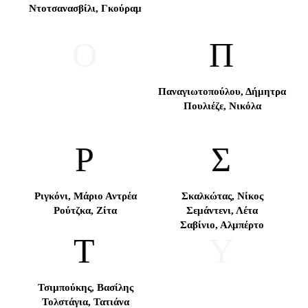
Ντοτσανασβίλι, Γκούραμ
Ο
Π
Παναγιωτοπούλου, Δήμητρα
Πουλιέζε, Νικόλα
Ρ
Σ
Ριγκόνι, Μάριο Αντρέα
Σκαλκώτας, Νίκος
Ρούτζκα, Ζίτα
Σεμάντενι, Λέτα
Σαβίνιο, Αλμπέρτο
Τ
Υ
Τσιμπούκης, Βασίλης
Τολστάγια, Τατιάνα