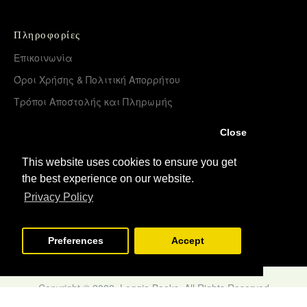
Πληροφορίες
Επικοινωνία
Όροι Χρήσης & Πολιτική Απορρήτου
Τρόποι Αποστολής και Πληρωμής
Επιστροφές Προϊόντων
Close
Χονδρική διάθεση – Διανομή
This website uses cookies to ensure you get
the best experience on our website.
Λογαριασμός
Privacy Policy
Σύνδεση
Εγγραφή
Preferences
Accept
Copyright © 2022, Loggia Books, All Rights Reserved