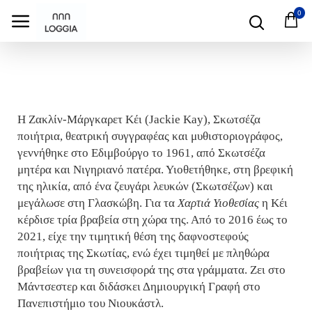
0
Η Ζακλίν-Μάργκαρετ Κέι (Jackie Kay), Σκωτσέζα
ποιήτρια, θεατρική συγγραφέας και μυθιστοριογράφος,
γεννήθηκε στο Εδιμβούργο το 1961, από Σκωτσέζα
μητέρα και Νιγηριανό πατέρα. Υιοθετήθηκε, στη βρεφική
της ηλικία, από ένα ζευγάρι λευκών (Σκωτσέζων) και
μεγάλωσε στη Γλασκώβη. Για τα
Χαρτιά Υιοθεσίας
η Κέι
κέρδισε τρία βραβεία στη χώρα της. Από το 2016 έως το
2021, είχε την τιμητική θέση της δαφνοστεφούς
ποιήτριας της Σκωτίας, ενώ έχει τιμηθεί με πληθώρα
βραβείων για τη συνεισφορά της στα γράμματα. Ζει στο
Μάντσεστερ και διδάσκει Δημιουργική Γραφή στο
Πανεπιστήμιο του Νιουκάστλ.