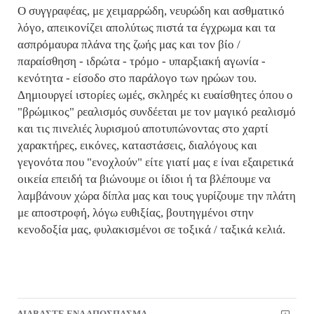
Ο συγγραφέας, με χειμαρρώδη, νευρώδη και ασθματικό
λόγο, απεικονίζει απολύτως πιστά τα έγχρωμα και τα
ασπρόμαυρα πλάνα της ζωής μας και τον βίο /
παραίσθηση - ιδρώτα - τρόμο - υπαρξιακή αγωνία -
κενότητα - είσοδο στο παράλογο των ηρώων του.
Δημιουργεί ιστορίες ωμές, σκληρές κι ευαίσθητες όπου ο
"βρώμικος" ρεαλισμός συνδέεται με τον μαγικό ρεαλισμό
και τις πινελιές λυρισμού αποτυπώνοντας στο χαρτί
χαρακτήρες, εικόνες, καταστάσεις, διαλόγους και
γεγονότα που "ενοχλούν" είτε γιατί μας ε ίναι εξαιρετικά
οικεία επειδή τα βιώνουμε οι ίδιοι ή τα βλέπουμε να
λαμβάνουν χώρα δίπλα μας και τους γυρίζουμε την πλάτη
με αποστροφή, λόγω ευθιξίας, βουτηγμένοι στην
κενοδοξία μας, φυλακισμένοι σε τοξικά / ταξικά κελιά.
ΔΙΑΒΑΣΤΕ ΕΝΑ ΑΠΟΣΠΑΣΜΑ