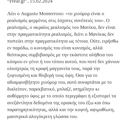
“Frear.gr”, 15.02.2024
Λέει ο Augusto Monterroso: «το χιούμορ είναι ο
ρεαλισμός φερμένος στις έσχατες συνέπειές του». Ο
ρεαλισμός, ο ακραίος ρεαλισμός του Μανίκα, δεν είναι
στην πραγματικότητα ρεαλισμός, διότι ο Μανίκας δεν
πιστεύει στην πραγματικότητα ως τέτοια. Ούτε, ειρήσθω
εν παρόδω, ο κυνισμός του είναι κυνισμός, αλλά
θεόπικρος συμβιβασμός με την εκάστοτε αλήθεια του
κόσμου εν γένει ή του τόπου αυτού, που ποτέ δεν χάνουν
ολοσχερώς τη κρυφή μαγγανεία τους, παρά την
ξεφτισμένη και θλιβερή τους όψη. Όσο για το
αδιαμφισβήτητο χιούμορ του, αυτό συναρτάται με το
διαλείπον, παρεκβατικό, μπλαζέ, ατημέλητο κι
αυθόρμητο ύφος με το οποίο περιγράφει ή εξιστορεί τα
ανεξάντλητα δεδομένα της οριακής του έξω και έσω
παρατηρητικότητας, αλλά και την κοφτή, αψιμυθίωτη,
μαεστρικά αλογόκριτη γλώσσα του.