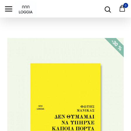
test
0
-30 %