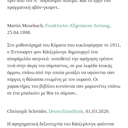
πριν από τον Α΄ παγκόσμιο πόλεμο. Και το έργο του
πραγματική αβάν-γκαρντ..
Martin Mosebach,
Frankfurter Allgemeine Zeitung
,
25.04.1998.
Στο μυθιστόρημά του Κύματα που κυκλοφόρησε το 1911,
ο Έντουαρντ φον Κάιζερλινγκ δημιουργεί ένα
απαράμιλλο σκηνικό: τοποθετεί την αφήγηση τρόπον
τινά στην άκρη του σύμπαντος, σε μια λωρίδα λευκής
άμμου, επάνω από την οποία μοιάζει να υψώνεται σαν
πύργος η θάλασσα ενωμένη με τον ουρανό. Οι
χαρακτήρες του βιβλίου κινούνται σαν μαριονέτες επάνω
σε ένα μπαλκόνι με θέα το σύμπαν..
Christoph Schröder,
Deutschlandfunk
, 01.03.2020.
H αφηγηματική δεξιοτεχνία του Κάιζερλινγκ φαίνεται