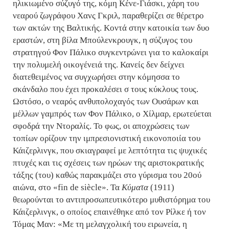
ηλικιωμένο σύζυγό της, κόμη Κένε-Γιάσκι, χάρη του
νεαρού ζωγράφου Χανς Γκριλ, παραθερίζει σε θέρετρο
των ακτών της Βαλτικής. Κοντά στην κατοικία των δυο
εραστών, στη βίλα Μπούλενκρουγκ, η σύζυγος του
στρατηγού Φον Πάλικο συγκεντρώνει για το καλοκαίρι
την πολυμελή οικογένειά της. Κανείς δεν δείχνει
διατεθειμένος να συγχωρήσει στην κόμησσα το
σκάνδαλο που έχει προκαλέσει σ τους κύκλους τους.
Ωστόσο, ο νεαρός ανθυπολοχαγός των Ουσάρων και
μέλλων γαμπρός των Φον Πάλικο, ο Χίλμαρ, ερωτεύεται
σφοδρά την Ντοραλίς. Το φως, οι αποχρώσεις των
τοπίων ορίζουν την ιμπρεσιονιστική εικονοποιία του
Κάιζερλινγκ, που σκιαγραφεί με λεπτότητα τις ψυχικές
πτυχές και τις σχέσεις των ηρώων της αριστοκρατικής
τάξης (του) καθώς παρακμάζει στο γύρισμα του 20ού
αιώνα, στο «fin de siècle». Τα
Κύματα
(1911)
θεωρούνται το αντιπροσωπευτικότερο μυθιστόρημα του
Κάιζερλινγκ, ο οποίος επαινέθηκε από τον Ρίλκε ή τον
Τόμας Μαν: «Με τη μελαγχολική του ειρωνεία, η