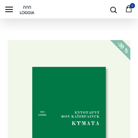
test
0
-30 %