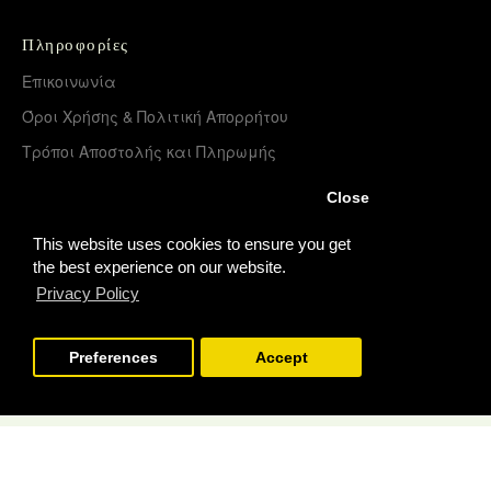
Πληροφορίες
Επικοινωνία
Όροι Χρήσης & Πολιτική Απορρήτου
Τρόποι Αποστολής και Πληρωμής
Επιστροφές Προϊόντων
Close
Χονδρική διάθεση – Διανομή
This website uses cookies to ensure you get
the best experience on our website.
Privacy Policy
Λογαριασμός
Σύνδεση
Preferences
Accept
Εγγραφή
Copyright © 2022, Loggia Books, All Rights Reserved