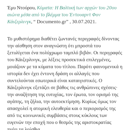
Έμυ Ντούρου,
Κύματα: Η Βαλτική των αρχών του 20ου
αιώνα μέσα από το βλέμμα του Έντουαρντ Φον
Κάιζερλινγκ
,
“
Documento.gr
”
, 30.07.2021.
Το μυθιστόρημα διαθέτει ζωντανές περιγραφές δίνοντας
την αίσθηση στον αναγνώστη ότι μπροστά του
ξετυλίγεται ένα πολύχρωμο ταμπλό βιβάν. Οι περιγραφές
του Κάιζερλινγκ, με λέξεις προσεκτικά επιλεγμένες,
μοιάζουν με τα κύματα του τίτλου. Παρότι φαινομενικά η
ιστορία δεν έχει έντονη δράση οι αλλαγές που
συντελούνται εσωτερικά είναι καταιγιστικές. Ο
Κάιζερλινγκ εξετάζει σε βάθος τις ανθρώπινες σχέσεις∙
την αναζήτηση της ευτυχίας, τον έρωτα, τον ορισμό της
αγάπης, τη ζήλια, την αυτοεκτίμηση. Κυρίως όμως τον
απασχολεί η ατομική ελευθερία και ο περιορισμός της
από τις κοινωνικές συμβάσεις στους κύκλους των
ευγενών την εποχή που ο θεσμός της αριστοκρατίας
πνέει τα λοίσθια.