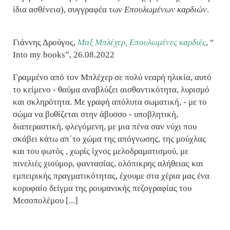
ίδια ασθένεια), συγγραφέα των
Επουλωμένων καρδιών
.
Γιάννης Δρούγος,
Μαξ Μπλέχερ, Επουλωμένες καρδιές
,
“
Into my books”,
26.08.2022
Γραμμένο από τον Μπλέχερ σε πολύ νεαρή ηλικία, αυτό
το κείμενο - θαύμα αναβλύζει αισθαντικότητα, λυρισμό
και σκληρότητα. Με γραφή απόλυτα σωματική, - με το
σώμα να βυθίζεται στην άβυσσο - υποβλητική,
διαπεραστική, φλεγόμενη, με μια πένα σαν νύχι που
σκάβει κάτω απ΄το χώμα της απόγνωσης, της μούχλας
και του φωτός , χωρίς ίχνος μελοδραματισμού, με
πινελιές χιούμορ, φαντασίας, ολόπικρης αλήθειας και
εμπειρικής πραγματικότητας, έχουμε στα χέρια μας ένα
κορυφαίο δείγμα της ρουμανικής πεζογραφίας του
Μεσοπολέμου [...]