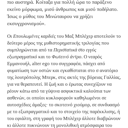
πιο αυστηρά. Κοίταξα για πολλή ώρα το παράξενο
εκείνο μόρφωμα, μισό άνθρωπος και μισό ποδήλατο.
Ίσως ο μύθος του Μινώταυρου να χρήζει
εκσυγχρονισμού
».
Οι
Επουλωμένες καρδιές
του Μαξ Μπλέχερ αποτελούν το
δεύτερο μέρος της μυθιστορηματικής τριλογίας που
συμπληρώνεται από τα
Περιστατικά στο εγγύς
εξωπραγματικό
και το
Φωτεινό άντρο
. Ο νεαρός
Εμμανουήλ, alter ego του συγγραφέα, πάσχει από
φυματίωση των οστών και εγκαθίσταται
στο σ ανατόριο
της λουτρόπολης Μπερκ, στις ακτές της βόρειας Γαλλίας,
για να θεραπευτεί. Η ζωή και ο έρωτας συνεχίζουν να
ρέουν κάτω από τα γύψινα ασφυκτικά καλούπια των
ασθενών, οι οποίοι κυκλοφορούν καθηλωμένοι σε
αυτοσχέδιες άμαξες· το σκοτεινό χιούμορ, σε συνδυασμό
με το εξωπραγματικό και το στοιχείο της παρέκκλισης, ή
του εφιάλτη, στη γραφή του Μπλέχερ άλλοτε διαβρώνουν
κι άλλοτε πυκνώνουν τη μονολιθική ατμόσφαιρα του