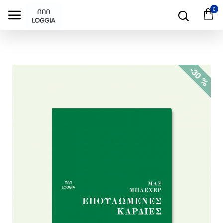
test
0
-30 %