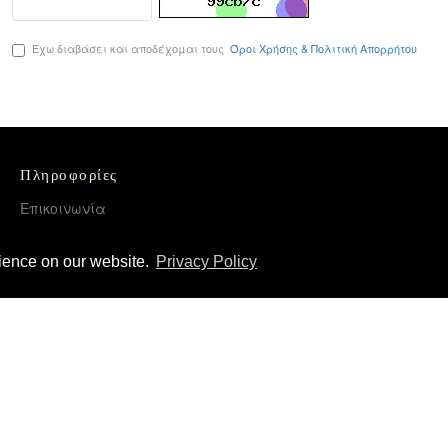
Έχω διαβάσει και αποδέχομαι τους
Όροι Χρήσης & Πολιτική Απορρήτου
Πληροφορίες
Επικοινωνία
Όροι Χρήσης & Πολιτική Απορρήτου
rience on our website.
Privacy Policy
Τρόποι Αποστολής και Πληρωμής
Επιστροφές Προϊόντων
Χονδρική διάθεση – Διανομή