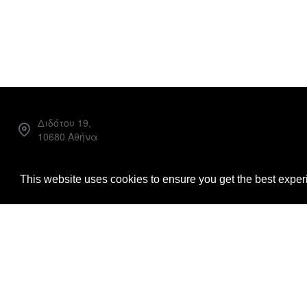
Διδότου 19,
10680 Αθήνα
Facebook
This website uses cookies to ensure you get the best expe
Instagram
info@loggiabooks.com
Copyright © 2022, Loggia Books, All Rights Reserved