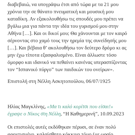
διαβεβαιώ, να υπογράψω έτσι από τώρα με τα 21 μου
χρόνια την σε θάνατο πνευματική και μουσική μου
καταδίκη. Aν εξακολουθήσω τις σπουδές μου πρέπει να
βγάλω μια για πάντα την ιδέα του γυρισμού μου στην
Αθήνα […]. Και οι δικοί μου; Θα χάνουνται με τον καιρό
σέρνοντας στο χαμό τους την ηρεμία της συνείδησής μου
[…]. Και βέβαια θ’ ακολουθήσω τον δεύτερο δρόμο κι ας
μην έχω τίποτα εξασφαλισμένο. Είναι άλλωστε τόσο
όμορφο και ιδανικό να πεθαίνει κανένας υπερασπίζοντας
τον “Ισπανικό πύργο” των παιδικών του ονείρων».
Επιστολή στη Νέλλη Ασκητοπούλου, 06/07/1925
Ηλίας Μαγκλίνης,
«Μα τι καλό κορίτσι που είσαι!»
έγραψε ο Νίκος στη Νέλλη
, “Η Καθημερινή”, 10.09.2023
Οι επιστολές αυτές εκδόθηκαν πέρυσι, σε έναν πολύ
φροντισμένο, καλαίσθητο κόκκινο τόμο (με ωραίο