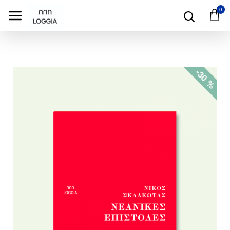
test
0
-30 %