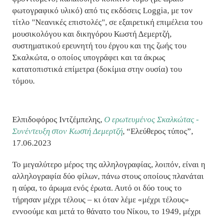
φωτογραφικό υλικό) από τις εκδόσεις Loggia, με τον
τίτλο "Νεανικές επιστολές", σε εξαιρετική επιμέλεια του
μουσικολόγου και δικηγόρου Κωστή Δεμερτζή,
συστηματικού ερευνητή του έργου και της ζωής του
Σκαλκώτα, ο οποίος υπογράφει και τα άκρως
κατατοπιστικά επίμετρα (δοκίμια στην ουσία) του
τόμου.
Ελπιδοφόρος Ιντζέμπελης,
Ο ερωτευμένος Σκαλκώτας -
Συνέντευξη στον Κωστή Δεμερτζή
, “Ελεύθερος τύπος”,
17.06.2023
Το μεγαλύτερο μέρος της αλληλογραφίας, λοιπόν, είναι η
αλληλογραφία δύο φίλων, πάνω στους οποίους πλανάται
η αύρα, το άρωμα ενός έρωτα. Αυτό οι δύο τους το
τήρησαν μέχρι τέλους – κι όταν λέμε «μέχρι τέλους»
εννοούμε και μετά το θάνατο του Νίκου, το 1949, μέχρι