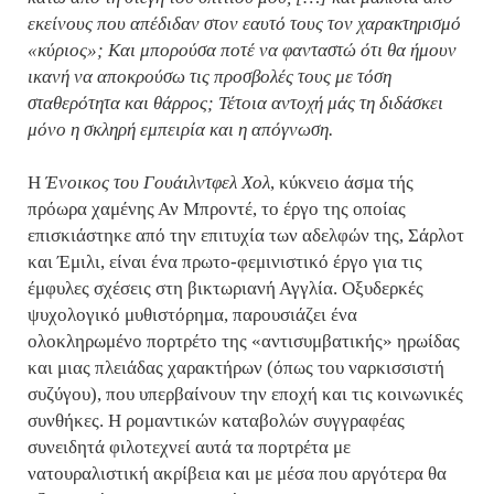
εκείνους που απέδιδαν στον εαυτό τους τον χαρακτηρισμό
«κύριος»; Και μπορούσα ποτέ να φανταστώ ότι θα ήμουν
ικανή να αποκρούσω τις προσβολές τους με τόση
σταθερότητα και θάρρος; Τέτοια αντοχή μάς τη διδάσκει
μόνο η σκληρή εμπειρία και η απόγνωση.
Η
Ένοικος του Γουάιλντφελ Χολ
, κύκνειο άσμα τής
πρόωρα χαμένης Αν Μπροντέ, το έργο της οποίας
επισκιάστηκε από την επιτυχία των αδελφών της, Σάρλοτ
και Έμιλι, είναι ένα πρωτο-φεμινιστικό έργο για τις
έμφυλες σχέσεις στη βικτωριανή Αγγλία. Οξυδερκές
ψυχολογικό μυθιστόρημα, παρουσιάζει ένα
ολοκληρωμένο πορτρέτο της «αντισυμβατικής» ηρωίδας
και μιας πλειάδας χαρακτήρων (όπως του ναρκισσιστή
συζύγου), που υπερβαίνουν την εποχή και τις κοινωνικές
συνθήκες. Η ρομαντικών καταβολών συγγραφέας
συνειδητά φιλοτεχνεί αυτά τα πορτρέτα με
νατουραλιστική ακρίβεια και με μέσα που αργότερα θα