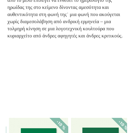
από το μελό επιλέγει να ενθέσει το ημερολόγιο της
ηρωίδας της στο κείμενο δίνοντας αμεσότητα και
αυθεντικότητα στη φωνή της˙ μια φωνή που ακούγεται
χωρίς διαμεσολάβηση από ανδρική ερμηνεία – μια
τολμηρή κίνηση σε μια λογοτεχνική κουλτούρα που
κυριαρχείτο από άνδρες αφηγητές και άνδρες κριτικούς.
%
-10 %
-10 %