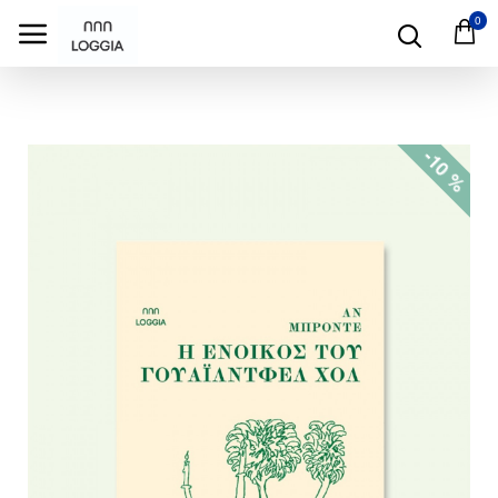
test
0
-10 %