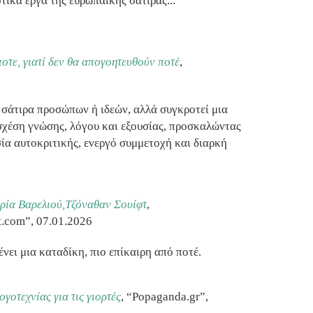
τικά έργα της ευρωπαϊκής σάτιρας...
ποτε, γιατί δεν θα απογοητευθούν ποτέ
,
λή σάτιρα προσώπων ή ιδεών, αλλά συγκροτεί μια
χέση γνώσης, λόγου και εξουσίας, προσκαλώντας
ία αυτοκριτικής, ενεργό συμμετοχή και διαρκή
ρία Βαρελιού,Τζόναθαν Σουίφτ
,
t.com”, 07.01.2026
νει μια καταδίκη, πιο επίκαιρη από ποτέ.
ογοτεχνίας για τις γιορτές
, “Popaganda.gr”,