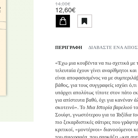
14,00€
12,60€
ΠΕΡΙΓΡΑΦΗ
ΔΙΑΒΑΣΤΕ ΕΝΑ ΑΠΟ
«Έχω μια κουβέντα να πω σχετικά με
τελευταία έχουν γίνει αναρίθμητοι κα
είναι αποφασισμένος να με συμπεριλάβ
βάθος, για τους συγγραφείς ισχύει ό,τι
υπάρχει απολύτως τίποτε στον πάτο εκ
για απίστευτα βαθύ, όχι για κανέναν ά
σκοτεινό». Το
Μια Ιστορία βαρελιού
το
Σουίφτ, γνωστότερου για τα
Ταξίδια το
πιο ξεκαρδιστικές σάτιρες που γράφτη
κριτικοί, «μοντέρνοι» διανοούμενοι κ
του συγγραφέα, που σαρκάζει –και αυ