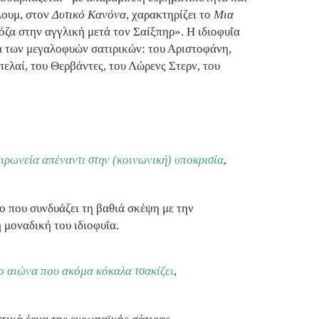
λουμ, στον
Δυτικό Κανόνα
, χαρακτηρίζει το
Μια
ζα στην αγγλική μετά τον Σαίξπηρ». Η ιδιοφυΐα
α των μεγαλοφυών σατιρικών: του Αριστοφάνη,
πελαί, του Θερβάντες, του Λώρενς Στερν, του
ειρωνεία απέναντι στην (κοινωνική) υποκρισία
,
ο που συνδυάζει τη βαθιά σκέψη με την
 μοναδική του ιδιοφυΐα.
ο αιώνα που ακόμα κόκαλα τσακίζει
,