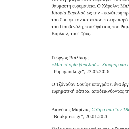
θαυμαστή ευρυμάθεια. O Χάρολντ Μπ
Ιστορία Βαρελιού
ως την «καλύτερη πρό
του Σουίφτ τον κατατάσσει στην παρέ
του Γιουβενάλη, του Οράτιου, του Ραμ
Καρλάιλ, του Τζόυς.
Γιώργος Βαϊλάκης,
«Μια ιστορία βαρελιού»: Χιούμορ και 
“Popaganda.gr”, 23.05.2026
Ο Τζόναθαν Σουίφτ υπογράφει ένα έργ
ευρηματική σάτιρα, αποδεικνύοντας τη
Διονύσης Μαρίνος,
Σάτιρα από τον 18
“Bookpress.gr”, 20.01.2026