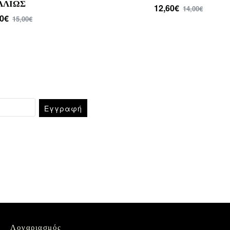
25,20€
28,00€
Εγγραφή
Λογαριασμός