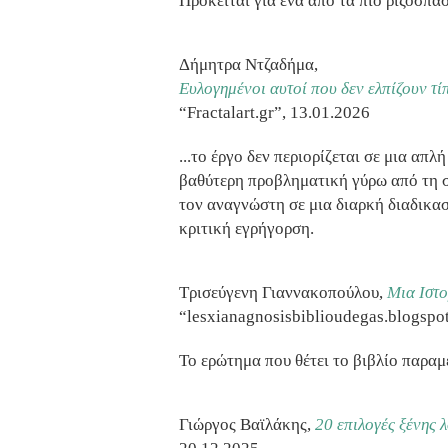
Πρόκειται για ένα από τα πιο ριζοσπασ
Δήμητρα Ντζαδήμα,
Ευλογημένοι αυτοί που δεν ελπίζουν τί
“Fractalart.gr”, 13.01.2026
...το έργο δεν περιορίζεται σε μια απ
βαθύτερη προβληματική γύρω από τη σ
τον αναγνώστη σε μια διαρκή διαδικασ
κριτική εγρήγορση.
Τρισεύγενη Γιαννακοπούλου,
Μια Ιστο
“lesxianagnosisbiblioudegas.blogspo
Το ερώτημα που θέτει το βιβλίο παραμέ
Γιώργος Βαϊλάκης,
20 επιλογές ξένης λ