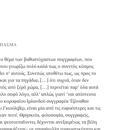
ΣΠΑΣΜΑ
 το θέμα των βαθυστόχαστων συγγραφέων, που
ι που γνωρίζω πολύ καλά πως ο συνετός κόσμος
ει σ’ αυτούς. Συνεπώς υποθέτω πως, ως προς το
 και για τα πηγάδια, […] ότι συχνά, όταν δεν
τός από ξερό χώμα, […] περνιέται παρ’ όλα αυτά
λλο σοφό λόγο, αλλ’ απλώς γιατί ’ναι απίστευτα
υ κορυφαίου Ιρλανδού συγγραφέα Τζόναθαν
υ Γκιούλιβερ
, είναι μία από τις ευφυέστερες και τις
καν ποτέ. Θρησκεία, φιλοσοφία, συγγραφείς,
αι ψευτοεπαΐοντες δέχονται ανεξαιρέτως τα βέλη
τοσαρκάζεται– με απαράμιλλη ευρηματικότητα και