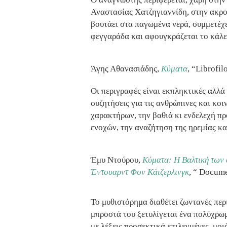
Αναστασίας Χατζηγιαννίδη, στην ακρο
βουτάει στα παγωμένα νερά, συμμετέχε
φεγγαράδα και αφουγκράζεται το κάλε
Άγης Αθανασιάδης,
Κύματα
, “Librofi
Οι περιγραφές είναι εκπληκτικές αλλά
συζητήσεις για τις ανθρώπινες και κοι
χαρακτήρων, την βαθιά κι ενδελεχή πρ
ενοχών, την αναζήτηση της ηρεμίας και
Έμυ Ντούρου,
Κύματα: Η Βαλτική των 
Έντουαρντ Φον Κάιζερλινγκ
,
“
Docume
Το μυθιστόρημα διαθέτει ζωντανές περ
μπροστά του ξετυλίγεται ένα πολύχρωμ
με λέξεις προσεκτικά επιλεγμένες, μοι