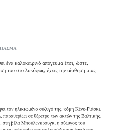
ΣΠΑΣΜΑ
ει ένα καλοκαιρινό απόγευμα έτσι, ώστε,
έση του στο λυκόφως, έχεις την αίσθηση μιας
ψει τον ηλικιωμένο σύζυγό της, κόμη Κένε-Γιάσκι,
 παραθερίζει σε θέρετρο των ακτών της Βαλτικής.
, στη βίλα Μπούλενκρουγκ, η σύζυγος του
ια το καλοκαίρι την πολυμελή οικογένειά της.