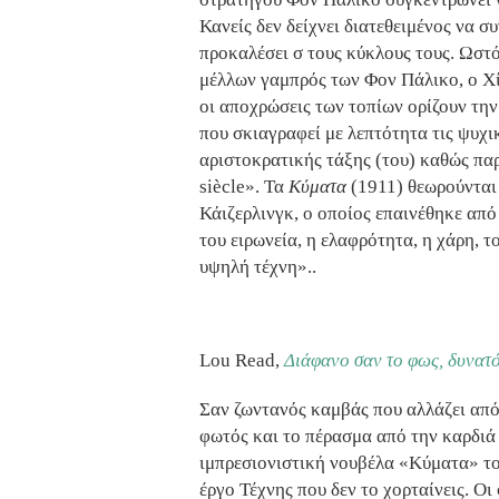
Κανείς δεν δείχνει διατεθειμένος να 
προκαλέσει σ τους κύκλους τους. Ωστ
μέλλων γαμπρός των Φον Πάλικο, ο Χί
οι αποχρώσεις των τοπίων ορίζουν την
που σκιαγραφεί με λεπτότητα τις ψυχικ
αριστοκρατικής τάξης (του) καθώς παρ
siècle». Τα
Κύματα
(1911) θεωρούνται
Κάιζερλινγκ, ο οποίος επαινέθηκε απ
του ειρωνεία, η ελαφρότητα, η χάρη, 
υψηλή τέχνη»..
Lou Read,
Διάφανο σαν το φως, δυνατό
Σαν ζωντανός καμβάς που αλλάζει από
φωτός και το πέρασμα από την καρδιά
ιμπρεσιονιστική νουβέλα «Κύματα» το
έργο Τέχνης που δεν το χορταίνεις. Οι