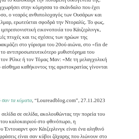
συγχωρήσει στην κόμησσα το σκάνδαλο που έχει
όσο, ο νεαρός ανθυπολοχαγός των Ουσάρων και
λμαρ, ερωτεύεται σφοδρά την Ντοραλίς. Το φως,
 ιμπρεσιονιστική εικονοποιία του Κάιζερλινγκ,
ές πτυχές και τις σχέσεις των ηρώων της
ακμάζει στο γύρισμα του 20ού αιώνα, στο «fin de
 το αντιπροσωπευτικότερο μυθιστόρημα του
ό τον Ρίλκε ή τον Τόμας Μαν: «Με τη μελαγχολική
το αίσθημα καθήκοντος της αριστοκρατίας γίνονται
 σαν τα κύματα
, “Loureadblog.com”, 27.11.2023
 σελίδα σε σελίδα, ακολουθώντας την πορεία του
 του καλοκαιριού στο φθινόπωρο, η
υ Έντουαρντ φον Κάιζερλινγκ είναι ένα αληθινό
 φράσεις είναι σαν κύβοι ζάχαρης που λιώνουν στο