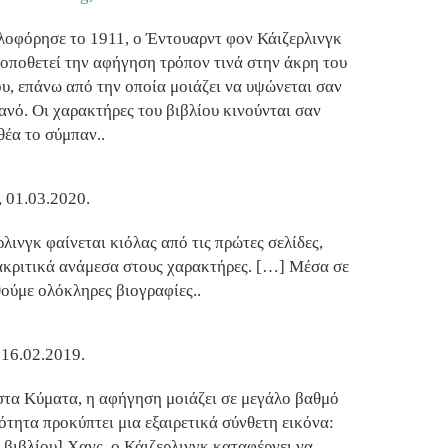
λοφόρησε το 1911, ο Έντουαρντ φον Κάιζερλινγκ
τοποθετεί την αφήγηση τρόπον τινά στην άκρη του
υ, επάνω από την οποία μοιάζει να υψώνεται σαν
νό. Οι χαρακτήρες του βιβλίου κινούνται σαν
θέα το σύμπαν..
, 01.03.2020.
λινγκ φαίνεται κιόλας από τις πρώτες σελίδες,
ιακριτικά ανάμεσα στους χαρακτήρες. […] Μέσα σε
ούμε ολόκληρες βιογραφίες..
, 16.02.2019.
στα Κύματα, η αφήγηση μοιάζει σε μεγάλο βαθμό
τητα προκύπτει μια εξαιρετικά σύνθετη εικόνα:
 βιβλίου] Χανς, ο Κάιζερλινγκ καταφέρνει να