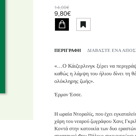
14,00€
9,80€
ΠΕΡΙΓΡΑΦΗ
ΔΙΑΒΑΣΤΕ ΕΝΑ ΑΠΟ
«…Ο Κάιζερλινγκ ξέρει να περιγράψ
καθώς η λάμψη του ήλιου δίνει τη θ
ολόκληρης ζωής».
Έρμαν Έσσε.
Η ωραία Ντοραλίς, που έχει εγκαταλεί
χάρη του νεαρού ζωγράφου Χανς Γκριλ,
Κοντά στην κατοικία των δυο εραστών
στρατηγού Φον Πάλικο συγκεντρώνει γ