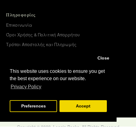
Πληροφορίες
Επικοινωνία
Όροι Χρήσης & Πολιτική Απορρήτου
Τρόποι Αποστολής και Πληρωμής
Επιστροφές Προϊόντων
Close
Χονδρική διάθεση – Διανομή
This website uses cookies to ensure you get
the best experience on our website.
Λογαριασμός
Privacy Policy
Σύνδεση
Εγγραφή
Preferences
Accept
Copyright © 2022, Loggia Books, All Rights Reserved