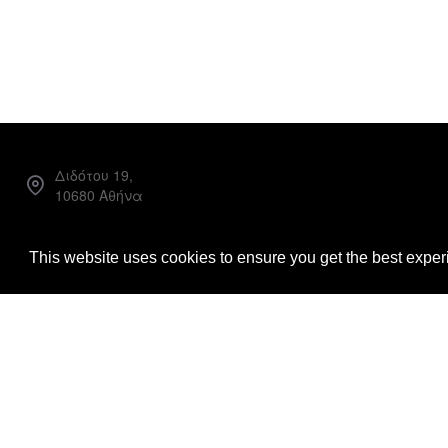
Διδότου 19,
10680 Αθήνα
Facebook
This website uses cookies to ensure you get the best expe
Instagram
info@loggiabooks.com
Copyright © 2022, Loggia Books, All Rights Reserved