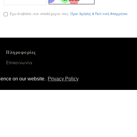
Έχω διαβάσει και αποδέχομαι τους
Όροι Χρήσης & Πολιτική Απορρήτου
Πληροφορίες
Επικοινωνία
Όροι Χρήσης & Πολιτική Απορρήτου
rience on our website.
Privacy Policy
Τρόποι Αποστολής και Πληρωμής
Επιστροφές Προϊόντων
Χονδρική διάθεση – Διανομή