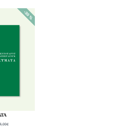
-30 %
ΤΑ
4,00€