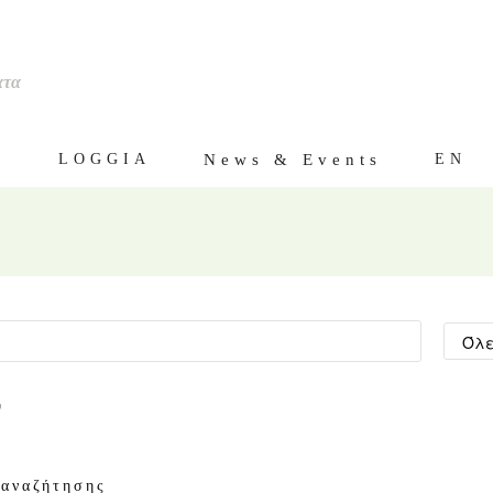
ατα
ς
News & Events
LOGGIA
EN
ν
 αναζήτησης