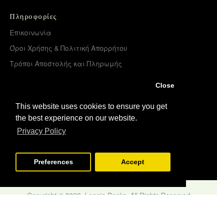
Πληροφορίες
Επικοινωνία
Όροι Χρήσης & Πολιτική Απορρήτου
Τρόποι Αποστολής και Πληρωμής
Επιστροφές Προϊόντων
Close
Χονδρική διάθεση – Διανομή
This website uses cookies to ensure you get
the best experience on our website.
Λογαριασμός
Privacy Policy
Σύνδεση
Εγγραφή
Preferences
Accept
Copyright © 2022, Loggia Books, All Rights Reserved