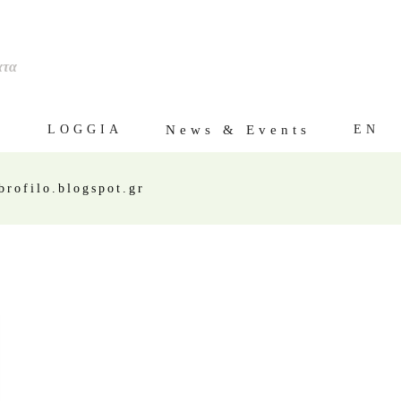
ατα
ς
News & Events
LOGGIA
EN
rofilo.blogspot.gr