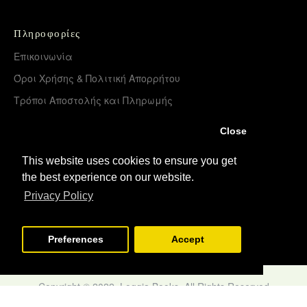
Πληροφορίες
Επικοινωνία
Όροι Χρήσης & Πολιτική Απορρήτου
Τρόποι Αποστολής και Πληρωμής
Επιστροφές Προϊόντων
Close
Χονδρική διάθεση – Διανομή
This website uses cookies to ensure you get
the best experience on our website.
Λογαριασμός
Privacy Policy
Σύνδεση
Εγγραφή
Preferences
Accept
Copyright © 2022, Loggia Books, All Rights Reserved