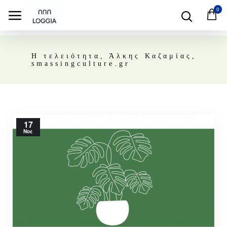
0
Η τελειότητα, Άλκης Καζαμίας,
smassingculture.gr
17
Νοε