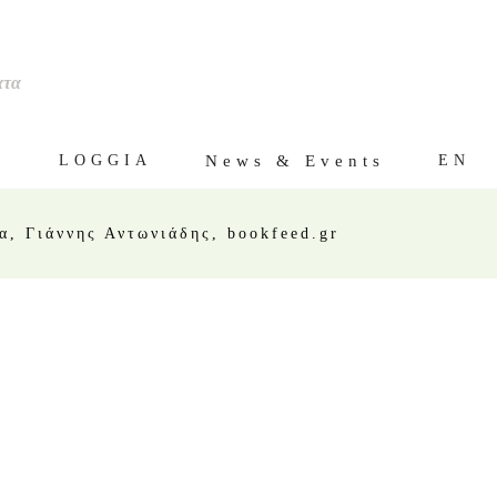
ατα
ς
News & Events
LOGGIA
EN
α, Γιάννης Αντωνιάδης, bookfeed.gr