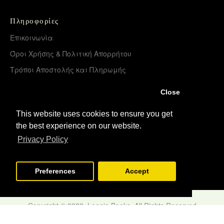
Πληροφορίες
Επικοινωνία
Όροι Χρήσης & Πολιτική Απορρήτου
Τρόποι Αποστολής και Πληρωμής
Επιστροφές Προϊόντων
Close
Χονδρική διάθεση – Διανομή
This website uses cookies to ensure you get
the best experience on our website.
Λογαριασμός
Privacy Policy
Σύνδεση
Εγγραφή
Preferences
Accept
Copyright © 2022, Loggia Books, All Rights Reserved