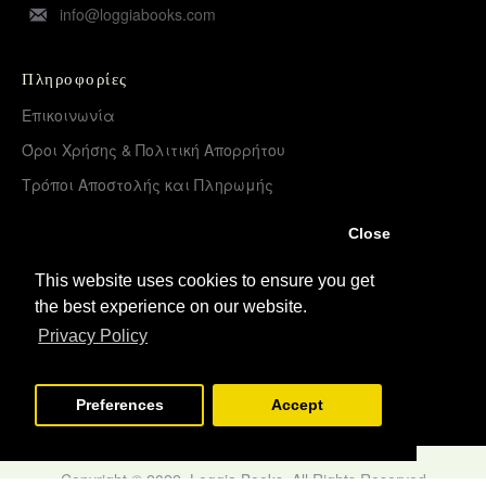
info@loggiabooks.com
Πληροφορίες
Επικοινωνία
Όροι Χρήσης & Πολιτική Απορρήτου
Τρόποι Αποστολής και Πληρωμής
Επιστροφές Προϊόντων
Close
Χονδρική διάθεση – Διανομή
This website uses cookies to ensure you get
the best experience on our website.
Λογαριασμός
Privacy Policy
Σύνδεση
Εγγραφή
Preferences
Accept
Copyright © 2022, Loggia Books, All Rights Reserved