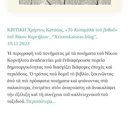
ΚΡΙΤΙΚΗ Χρήστος Κατσέας,
«Τὸ Κυπαρίσσι τοῦ βυθοῦ»
τοῦ Νίκου Κορνήλιου
, “Χristoskatseas.blog”,
19.11.2023
Ἡ περιγραφὴ τοῦ πονήματος μὲ τὰ ποιήματα τοῦ Νίκου
Κορνήλιου ἀναδεικνύει μιὰ ἐνδιαφέρουσα πορεία
δημιουργικότητας ποὺ διασχίζει διάφορες ἐποχὲς καὶ
περιόδους. Ὁ τρόπος ποὺ δομεῖ τὸ βιβλίο, ξεκινῶντας
ἀπὸ τὰ πιὸ πρόσφατα ποιήματα καὶ φτάνοντας στὰ
παλαιότερα, ἐπιτρέπει στὸν ἀναγνώστη νὰ ἀνακαλύψει
τὴν ἐξέλιξη καὶ τὴ συνέχεια τοῦ καλλιτεχνικοῦ τοῦ
ταξιδιοῦ.
Περισσότερα...