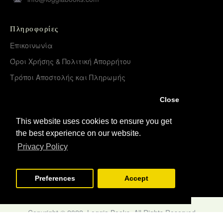
Πληροφορίες
Επικοινωνία
Όροι Χρήσης & Πολιτική Απορρήτου
Τρόποι Αποστολής και Πληρωμής
Επιστροφές Προϊόντων
Close
Χονδρική διάθεση – Διανομή
This website uses cookies to ensure you get
the best experience on our website.
Λογαριασμός
Privacy Policy
Σύνδεση
Εγγραφή
Preferences
Accept
Copyright © 2022, Loggia Books, All Rights Reserved