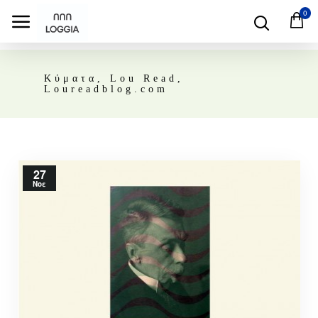
0
Κύματα, Lou Read,
Loureadblog.com
27
Νοε