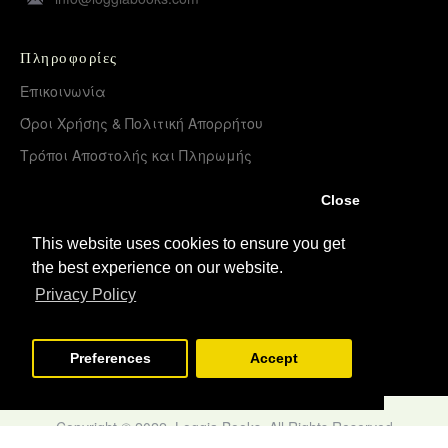
Πληροφορίες
Επικοινωνία
Όροι Χρήσης & Πολιτική Απορρήτου
Τρόποι Αποστολής και Πληρωμής
Επιστροφές Προϊόντων
Close
Χονδρική διάθεση – Διανομή
This website uses cookies to ensure you get
the best experience on our website.
Λογαριασμός
Privacy Policy
Σύνδεση
Εγγραφή
Preferences
Accept
Copyright © 2022, Loggia Books, All Rights Reserved