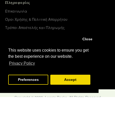
Πληροφορίες
Επικοινωνία
Όροι Χρήσης & Πολιτική Απορρήτου
Τρόποι Αποστολής και Πληρωμής
Επιστροφές Προϊόντων
Close
Χονδρική διάθεση – Διανομή
This website uses cookies to ensure you get
the best experience on our website.
Λογαριασμός
Privacy Policy
Σύνδεση
Εγγραφή
Preferences
Accept
Copyright © 2022, Loggia Books, All Rights Reserved