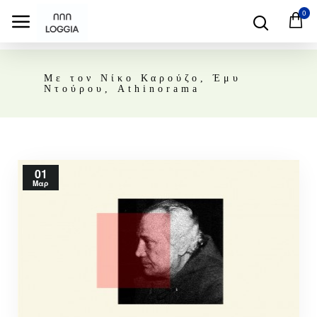
0
Με τον Νίκο Καρούζο, Έμυ
Ντούρου, Athinorama
01
Μαρ