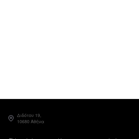
Διδότου 19,
10680 Αθήνα
Facebook