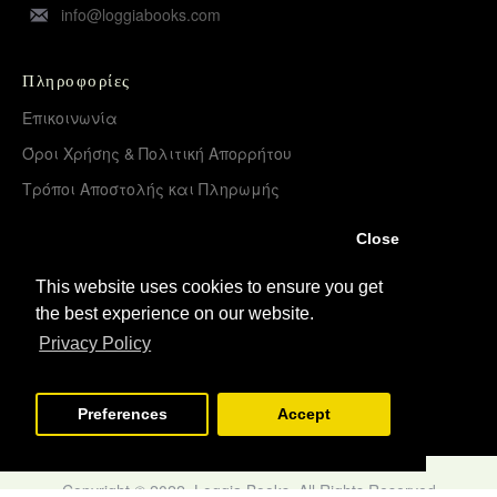
info@loggiabooks.com
Πληροφορίες
Επικοινωνία
Όροι Χρήσης & Πολιτική Απορρήτου
Τρόποι Αποστολής και Πληρωμής
Επιστροφές Προϊόντων
Close
Χονδρική διάθεση – Διανομή
This website uses cookies to ensure you get
the best experience on our website.
Λογαριασμός
Privacy Policy
Σύνδεση
Εγγραφή
Preferences
Accept
Copyright © 2022, Loggia Books, All Rights Reserved