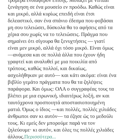
τρομερά ενδιαφέρον επίσης. Μοιάζει με virtual
ξενάγηση σε ένα μουσείο εν προόδω. Καθώς είναι
και μικρό, αλλά κυρίως επειδή είναι έτσι
δελεαστικό, σαν ένα σπάνιο έδεσμα που φοβάσαι
μη σου τελειώσει, δύσκολα θα το αφήσεις από τα
χέρια σου χωρίς να το τελειώσεις. Πράγμα που
σημαίνει ότι σίγουρα θα ξενυχτήσεις — γιατί
είναι μεν μικρό, αλλά όχι τόσο μικρό. Είναι όμως
—ανάμεσα και σε πολλά άλλα που έχουν ήδη
γραφτεί και αναλυθεί με μια ποικιλία από
τρόπους, καθώς πολλοί, και δικαίως,
ασχολήθηκαν με αυτό— και κάτι ακόμα: είναι ένα
βιβλίο γεμάτο πράγματα που θα τα ζηλέψεις
παράφορα. Και όμως: ΟΛΑ ο συγγραφέας τους τα
βλέπει με μια ειρωνική, ιδιαιτέρως λοξή, αν και
ταυτόχρονα προσποιητά αποστασιοποιημένη
ματιά. Όμως ο ίδιος —και πολλές, πολλές χιλιάδες
άνθρωποι σαν κι αυτόν— τα έζησε ώς το μεδούλι
τους. Κι εμείς δεν μπορούμε παρά να τον
ζηλεύουμε· κι αυτόν, και όλες τις πολλές χιλιάδες
άλλους.
Περισσότερα...