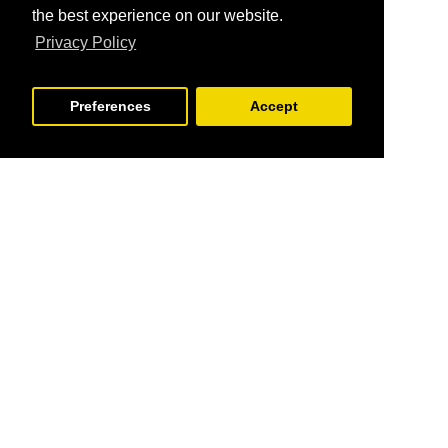
the best experience on our website.
Privacy Policy
Preferences
Accept
Εγγραφείτε στο newsletter μας.
Εγγραφή
Έχω διαβάσει και αποδέχομαι τους
Όροι Χρήσης & Πολιτική Απορρήτου